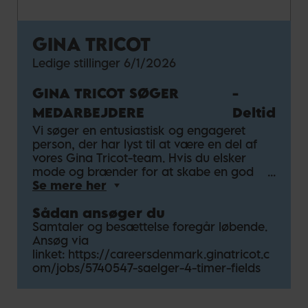
GINA TRICOT
Ledige stillinger
6/1/2026
GINA TRICOT SØGER
-
MEDARBEJDERE
Deltid
Vi søger en entusiastisk og engageret
person, der har lyst til at være en del af
vores Gina Tricot-team. Hvis du elsker
mode og brænder for at skabe en god
kundeoplevelse, kan du være præcis den
Se mere her
person, vi leder efter!
Sådan ansøger du
OM ROLLEN
Som sælger hos Gina Tricot kommer du til
Samtaler og besættelse foregår løbende.
at spille en vigtig rolle i at skabe en positiv
Ansøg via
atmosfære for vores kunder. Dine opgaver
linket:
https://careersdenmark.ginatricot.c
omfatter kontinuerligt salg sammen med
om/jobs/5740547-saelger-4-timer-fields
dit team samt at sikre, at vi altid leverer en
god oplevelse for vores kunder.