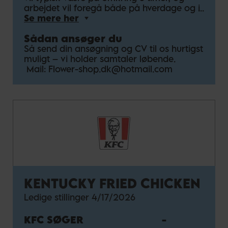
arbejdet vil foregå både på hverdage og i
weekender inden for vores åbningstid kl.
Se mere her
10:00–20:00.
Sådan ansøger du
Dine opgaver vil bl.a. være:
Så send din ansøgning og CV til os hurtigst
• Binde buketter og dekorative
muligt – vi holder samtaler løbende.
blomsterarrangementer
Mail:
Flower-shop.dk@hotmail.com
• Betjene og vejlede kunder med et smil
• Sørge for, at butikken altid fremstår
indbydende og inspirerende
• Vedligeholde blomster og planter
Vi forestiller os, at du:
• Har erfaring med blomsterbinding (eller
stor interesse og flair for det)
• Er kreativ og har sans for farver og
detaljer
KENTUCKY FRIED CHICKEN
• Er serviceminded og trives med
kundekontakt
Ledige stillinger
4/17/2026
• Er fleksibel og kan arbejde i weekender
KFC SØGER
-