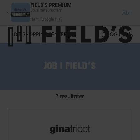
CCookie-styringspanel
FIELD'S PREMIUM
Loyalitetsprogram
Åbn
Hent i Google Play
DIT SHOPPINGCENTER
LOG IND
JOB I FIELD'S
7 resultater