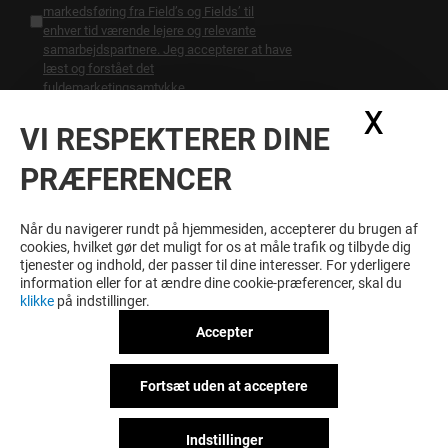
markedsføring fra Field’s og Fields’ til
enhver tid værende lejere og relevante
samarbejdspartnere. Jeg accepterer at have
læst og forstået det
fulde
marketingsamtykke
X
Skju
VI RESPEKTERER DINE
BLIV BELØNNET FOR DIN
LOYALITET!
PRÆFERENCER
Bliv medlem af FIELD'S PREMIUM og nyd godt af
eksklusive fordele, tilbud og services hele året rundt
Når du navigerer rundt på hjemmesiden, accepterer du brugen af
i FIELD'S.
cookies, hvilket gør det muligt for os at måle trafik og tilbyde dig
tjenester og indhold, der passer til dine interesser. For yderligere
information eller for at ændre dine cookie-præferencer, skal du
klikke
på indstillinger.
Vilkår & Betingelser
Juridisk meddelelse
Accepter
Beskyttelse af personoplysninger
CSR initiativer
Miljø og samfundsansvar
Fortsæt uden at acceptere
Konkurrencebetingelser
Indstillinger