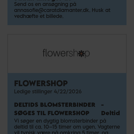
elever.
Send os en ansøgning på
erfaring. Vi er et kompetent og ungt team
annasofie@caratdiamanter.dk. Husk at
med gå-på-mod og entusiasme. Det
vedhæfte et billede.
vigtigste for os er, at vi trives på
arbejdspladsen og har en udfordrende og
indholdsrig hverdag.
FLOWERSHOP
Ledige stillinger
4/22/2026
DELTIDS BLOMSTERBINDER
-
SØGES TIL FLOWERSHOP
Deltid
Vi søger en dygtig blomsterbinder på
deltid til ca. 10–15 timer om ugen. Vagterne
vil typisk være på omkring 5 timer, og