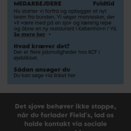
MEDARBEJDERE
Fuldtid
Nu starter vi forfra og opbygger et nyt
team fra bunden. Vi søger mennesker, der
vil være med på en sjov og lærerig rejse
og åbne en ny restaurant i København ! Vil
du arbejde i et fantastisk team, hvor gode
Se mere her
værdier, god service og god kvalitet er i
Hvad kræver det?
fokus? Så benyt lejligheden til at søge job
hos KFC!
Der er flere jobmuligheder hos KCF i
øjeblikket.
Sådan ansøger du
Du kan søge via linket her
Det sjove behøver ikke stoppe,
når du forlader Field's, lad os
holde kontakt via sociale