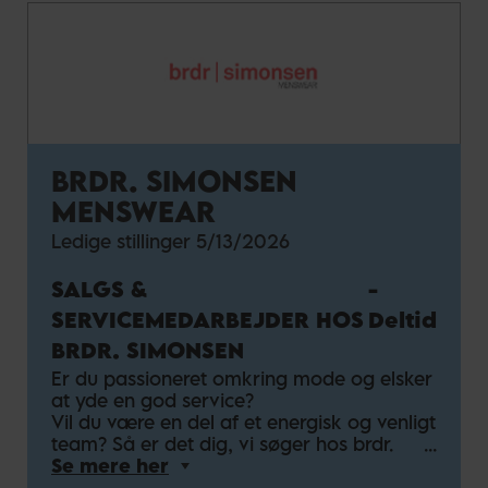
HVEM ER DU?
Vi søger dig, der er en udadvendt,
initiativrig og positiv person, som brænder
for mode og salg. Du trives med at
arbejde i et højt tempo, hvor du altid
sætter kunden i fokus. Derudover er du en
teamplayer, der er fleksibel med
arbejdstider og kan arbejde aftener,
BRDR. SIMONSEN
weekender og intensive perioder som
julen.
MENSWEAR
Kvalifikationer:
Tidligere erfaring med detailhandel eller
Ledige stillinger
5/13/2026
salg
Passion for mode og trends
SALGS &
-
Gode kommunikationsfærdigheder
SERVICEMEDARBEJDER HOS
Deltid
Fleksibel i forhold til arbejdstider
BRDR. SIMONSEN
HVAD TILBYDER VI?
Er du passioneret omkring mode og elsker
Når du starter din karriere hos os, vil du
at yde en god service?
blive budt velkommen i et team med
Vil du være en del af et energisk og venligt
fantastiske kollegaer. I Gina Tricot Smile
team? Så er det dig, vi søger hos brdr.
Academy får du ikke kun viden om
Simonsen!
Se mere her
virksomheden og salgsteknikker – du