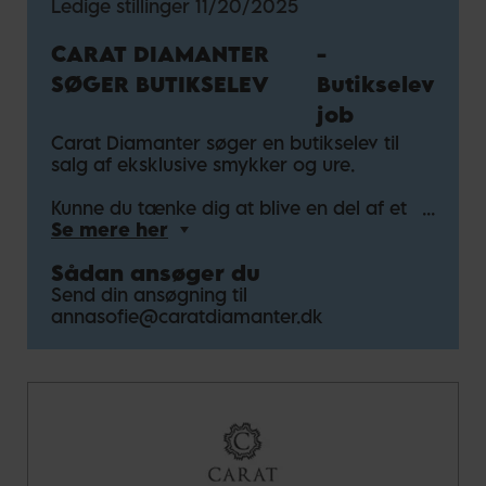
Ledige stillinger
11/20/2025
KORT OG GODT
Stilling: Deltid
CARAT DIAMANTER
-
Tiltrædelse: Hurtigst muligt
Løn efter aftale
SØGER BUTIKSELEV
Butikselev
job
Carat Diamanter søger en butikselev til
salg af eksklusive smykker og ure.
Kunne du tænke dig at blive en del af et
stærkt fagligt og socialt fællesskab? Og
Se mere her
blive ekspert i rådgivning og salg af
Sådan ansøger du
diamantsmykker og andre eksklusive
smykker og ure? Så er en stilling som
Send din ansøgning til
butikselev hos Carat Diamanter sikkert
annasofie@caratdiamanter.dk
noget for dig.
Som elev skal du gennemføre et 2-årigt
forløb hos os, hvor du kommer til at indgå
i vores team på lige fod med dygtige og
søde kollegaer. 4 gange skal du på et 2-
ugers skoleforløb, før du er