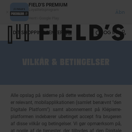
CCookie-styringspanel
FIELD'S PREMIUM
Loyalitetsprogram
Åbn
Hent i Google Play
DIT SHOPPINGCENTER
LOG IND
VILKÅR & BETINGELSER
Alle opslag på siderne på dette websted og, hvor det
er relevant, mobilapplikationen (samlet benævnt "den
Digitale Platform") samt abonnement på Klépierre-
platformen indebærer ubetinget accept fra brugeren
af disse vilkår og betingelser. Vi gør opmærksom på,
at nogle af de tjenester, der tilbydes af den Digitale