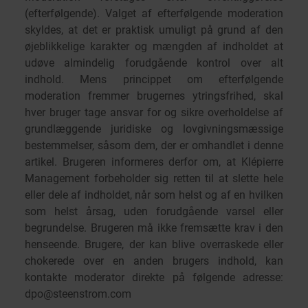
(efterfølgende). Valget af efterfølgende moderation
skyldes, at det er praktisk umuligt på grund af den
øjeblikkelige karakter og mængden af indholdet at
udøve almindelig forudgående kontrol over alt
indhold. Mens princippet om efterfølgende
moderation fremmer brugernes ytringsfrihed, skal
hver bruger tage ansvar for og sikre overholdelse af
grundlæggende juridiske og lovgivningsmæssige
bestemmelser, såsom dem, der er omhandlet i denne
artikel. Brugeren informeres derfor om, at Klépierre
Management forbeholder sig retten til at slette hele
eller dele af indholdet, når som helst og af en hvilken
som helst årsag, uden forudgående varsel eller
begrundelse. Brugeren må ikke fremsætte krav i den
henseende. Brugere, der kan blive overraskede eller
chokerede over en anden brugers indhold, kan
kontakte moderator direkte på følgende adresse:
dpo@steenstrom.com