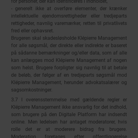
for personer, der kan identificeres i indholdet,
- generelt ikke at overføre elementer, der krænker
intellektuelle ejendomsrettigheder eller tredjeparts
rettigheder, navnlig varemærker, retten til privatlivets
fred eller ophavsret.
Brugeren skal skadesløsholde Klépierre Management
for alle søgsmål, der direkte eller indirekte er baseret
på sådanne bemærkninger og/eller data, som af alle
kan anlægges mod Klépierre Management af nogen
som helst. Brugere forpligter sig navnlig til at betale
de beløb, der følger af en tredjeparts søgsmål mod
Klépierre Management, herunder advokatsalærer og
sagsomkostninger.
3.7 I overensstemmelse med gældende regler er
Klépierre Management ikke ansvarlig for det indhold,
som brugere på den Digitale Platform har indsendt
online. Men ledelsen har antaget moderatorer, hvis
rolle det er at moderere bidrag fra brugere.
Moderation foretages efter offentliggørelse