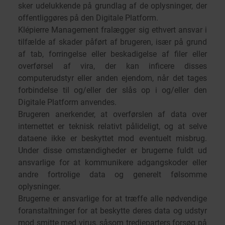
sker udelukkende på grundlag af de oplysninger, der
offentliggøres på den Digitale Platform.
Klépierre Management fralægger sig ethvert ansvar i
tilfælde af skader påført af brugeren, især på grund
af tab, forringelse eller beskadigelse af filer eller
overførsel af vira, der kan inficere disses
computerudstyr eller anden ejendom, når det tages
forbindelse til og/eller der slås op i og/eller den
Digitale Platform anvendes.
Brugeren anerkender, at overførslen af data over
internettet er teknisk relativt pålideligt, og at selve
dataene ikke er beskyttet mod eventuelt misbrug.
Under disse omstændigheder er brugerne fuldt ud
ansvarlige for at kommunikere adgangskoder eller
andre fortrolige data og generelt følsomme
oplysninger.
Brugerne er ansvarlige for at træffe alle nødvendige
foranstaltninger for at beskytte deres data og udstyr
mod smitte med virus, såsom tredjeparters forsøg på