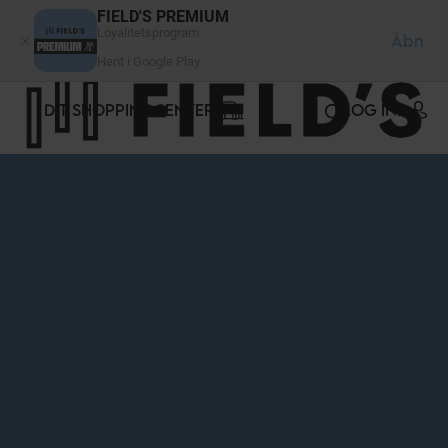
CCookie-styringspanel
FIELD'S PREMIUM
Loyalitetsprogram
Åbn
Hent i Google Play
DIT SHOPPINGCENTER
LOG IND