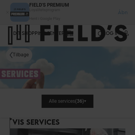
CCookie-styringspanel
FIELD'S PREMIUM
Loyalitetsprogram
Åbn
Hent i Google Play
DIT SHOPPINGCENTER
LOG IND
Tilbage
SERVICES
Alle services
(
36
)
VIS SERVICES