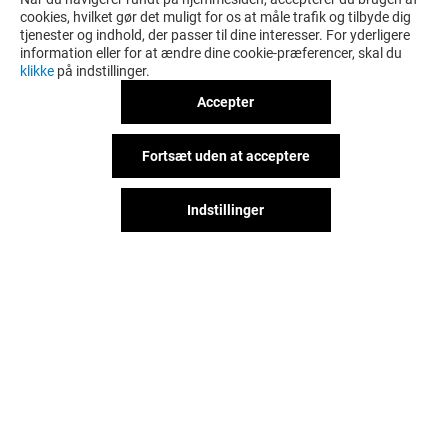
cookies, hvilket gør det muligt for os at måle trafik og tilbyde dig
tjenester og indhold, der passer til dine interesser. For yderligere
information eller for at ændre dine cookie-præferencer, skal du
klikke
på indstillinger.
Accepter
Fortsæt uden at acceptere
Indstillinger
Det sjove behøver ikke stoppe,
når du forlader Field's, lad os
holde kontakt via sociale