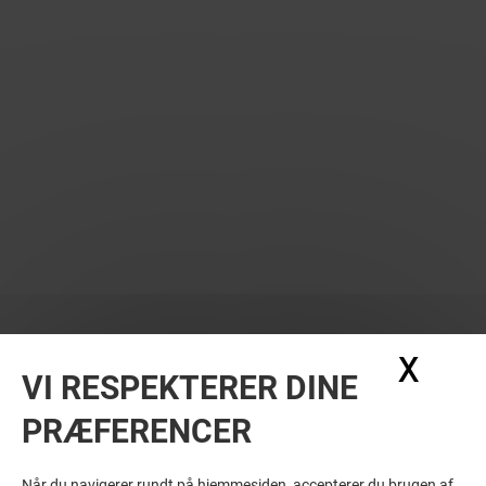
X
Skju
VI RESPEKTERER DINE
PRÆFERENCER
Når du navigerer rundt på hjemmesiden, accepterer du brugen af