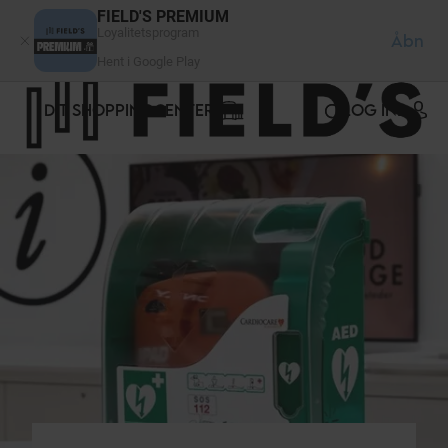
CCookie-styringspanel
FIELD'S PREMIUM
Loyalitetsprogram
Åbn
Hent i Google Play
DIT SHOPPINGCENTER
LOG IND