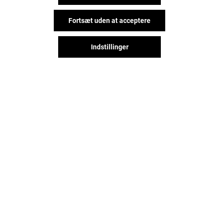
Fortsæt uden at acceptere
Indstillinger
Det sjove behøver ikke stoppe,
når du forlader Field's, lad os
holde kontakt via sociale
netværk!