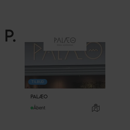
P
.
TILBUD
PALÆO
Åbent