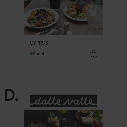
CYPRUS
Åbent
D
.