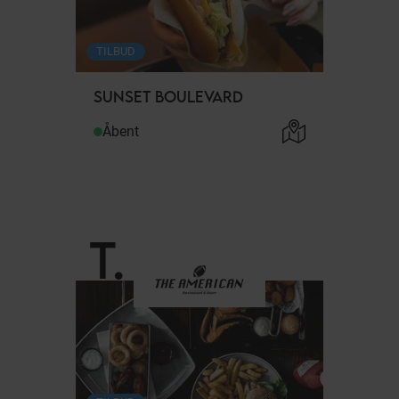
TILBUD
SUNSET BOULEVARD
Åbent
T
.