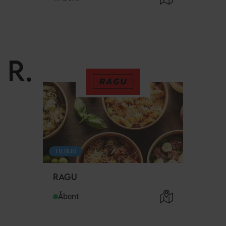
R
.
TILBUD
RAGU
Åbent