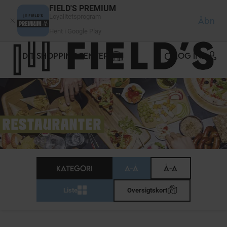
CCookie-styringspanel
FIELD'S PREMIUM
Loyalitetsprogram
Åbn
Hent i Google Play
DIT SHOPPINGCENTER
LOG IND
RESTAURANTER
KATEGORI
A-Å
Å-A
Liste
Oversigtskort