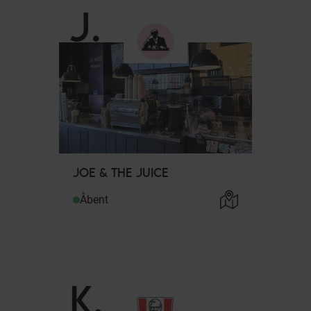
J
.
JOE & THE JUICE
Åbent
K
.