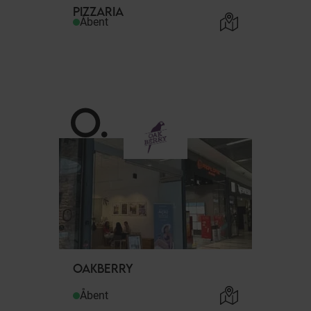
PIZZARIA
Åbent
O
.
OAKBERRY
Åbent