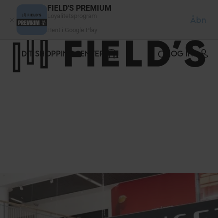
CCookie-styringspanel
FIELD'S PREMIUM
Loyalitetsprogram
Åbn
Hent i Google Play
DIT SHOPPINGCENTER
LOG IND