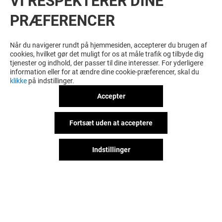
VI RESPEKTERER DINE
PRÆFERENCER
SE FLERE? DISSE KUNNE MÅSKE OGSÅ
HAVE INTERESSE
Når du navigerer rundt på hjemmesiden, accepterer du brugen af
cookies, hvilket gør det muligt for os at måle trafik og tilbyde dig
tjenester og indhold, der passer til dine interesser. For yderligere
information eller for at ændre dine cookie-præferencer, skal du
klikke
på indstillinger.
Accepter
Fortsæt uden at acceptere
Indstillinger
PLEASURE FOOD JAPAN
ESPRESSO HOU
Lukket
Lukket