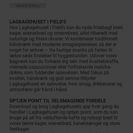
Mad & Drikke
LAGKAGEHUSET I FIELD'S
Hos Lagkagehuset i Field’s kan du nyde friskbagt brød,
kager, wienerbrød og smørrebrød, altid tilberedt med
naturlige og friske råvarer. Vi kombinerer traditionelt
håndværk med moderne smagsoplevelser, så der er
noget for enhver – fra hurtige snacks på farten til
lækre søde fristelser til hyggestunden. Udover vores
bagværk kan du forkæle dig selv med kvalitetskaffe,
cremede cappuccinoer eller forfriskende matcha-
drikke, som fuldender oplevelsen. Med fokus på
kvalitet, håndværk og god service tilbyder
Lagkagehuset en oplevelse, hvor smag, drikkevarer og
atmosfære går hånd i hånd.
OPTJEN POINT TIL VELSMAGENDE FORDELE
Download og brug Lagkagehusets app hver gang du
handler i Lagkagehuset og optjen point, som du kan
bruge på alt fra velduftende kaffe og nybagt brød til
vores lækre kager, wienerbrød, kanelstænger og store
festkager.