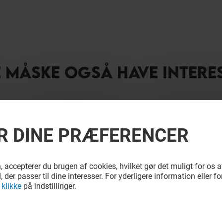
E MÅSKE OGSÅ HAVE INTERE
R DINE PRÆFERENCER
accepterer du brugen af cookies, hvilket gør det muligt for os 
, der passer til dine interesser. For yderligere information eller fo
u
klikke
på indstillinger.
URGER &
PARADIS IS
MA