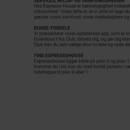
SERVICES, MILJØ- OG SAMFUNDSANSVAR
Hos Espresso House er bæredygtighed indlejret i
virksomhed. Vores løfte er, at vi altid vil tage sk
gæster, vores samfund, vores medarbejdere og 
KUNDE-FORDELE
Vi præsenterer vores opdaterede app, som er ins
Download Fika Club, tilmeld dig, og gør dig klar 
Club kan du selv vælge dine fordele og nyde di
FIND ESPRESSOHOUSE
Espressohouse ligger både på plan 0 og plan 1
Kommer du i bil, kan du med fordel parkere i næ
rulletrappe til plan 0 eller 1.