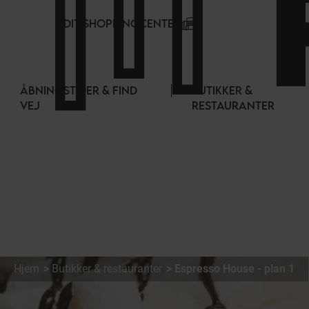
CCookie-styringspanel
DIT SHOPPINGCENTER
ÅBNINGSTIDER & FIND
BUTIKKER &
VEJ
RESTAURANTER
Hjem
Butikker & restauranter
Espresso House - plan 1