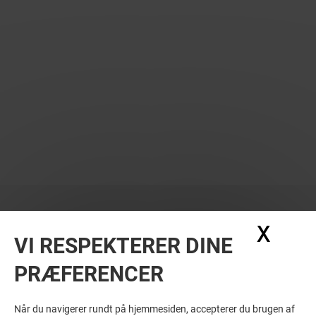
X
Skju
VI RESPEKTERER DINE
PRÆFERENCER
SE FLERE? DISSE KUNNE MÅSKE OGSÅ
HAVE INTERESSE
Når du navigerer rundt på hjemmesiden, accepterer du brugen af