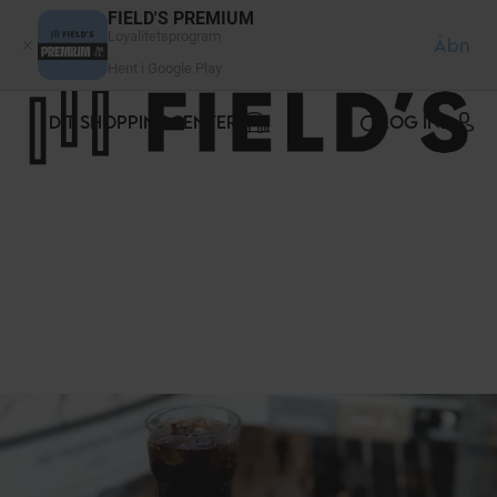
CCookie-styringspanel
FIELD'S PREMIUM
Loyalitetsprogram
Åbn
Hent i Google Play
DIT SHOPPINGCENTER
LOG IND