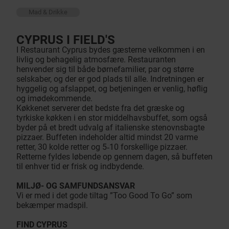
Mad & Drikke
CYPRUS I FIELD'S
I Restaurant Cyprus bydes gæsterne velkommen i en
livlig og behagelig atmosfære. Restauranten
henvender sig til både børnefamilier, par og større
selskaber, og der er god plads til alle. Indretningen er
hyggelig og afslappet, og betjeningen er venlig, høflig
og imødekommende.
Køkkenet serverer det bedste fra det græske og
tyrkiske køkken i en stor middelhavsbuffet, som også
byder på et bredt udvalg af italienske stenovnsbagte
pizzaer. Buffeten indeholder altid mindst 20 varme
retter, 30 kolde retter og 5‑10 forskellige pizzaer.
Retterne fyldes løbende op gennem dagen, så buffeten
til enhver tid er frisk og indbydende.
MILJØ- OG SAMFUNDSANSVAR
Vi er med i det gode tiltag ”Too Good To Go” som
bekæmper madspil.
FIND CYPRUS