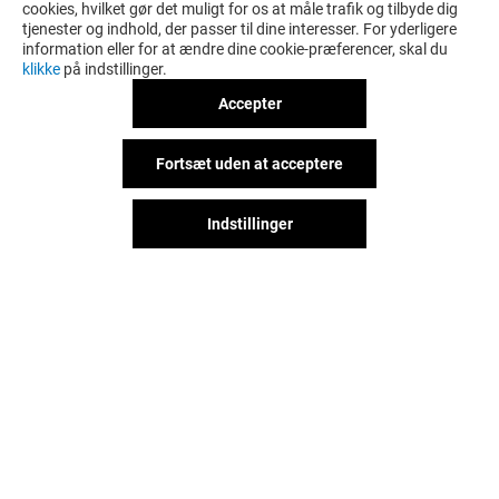
cookies, hvilket gør det muligt for os at måle trafik og tilbyde dig
tjenester og indhold, der passer til dine interesser. For yderligere
information eller for at ændre dine cookie-præferencer, skal du
klikke
på indstillinger.
Accepter
Fortsæt uden at acceptere
Indstillinger
PLEASURE FOOD JAPAN
ESPRESSO HOU
Lukket
Lukket
Det sjove behøver ikke stoppe,