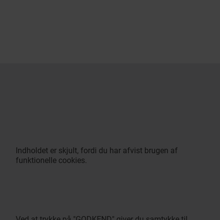
Indholdet er skjult, fordi du har afvist brugen af
funktionelle cookies.
Ved at trykke på "GODKEND" giver du samtykke til