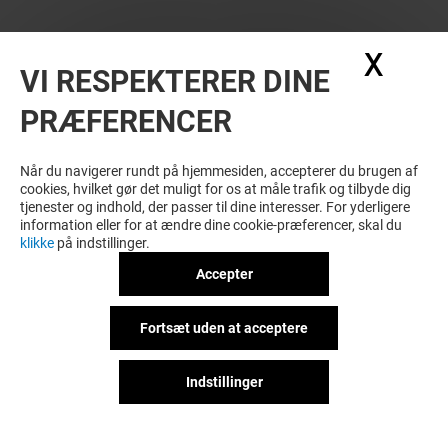
X
Skju
VI RESPEKTERER DINE
PRÆFERENCER
SE FLERE? DISSE KUNNE MÅSKE OGSÅ
HAVE INTERESSE
Når du navigerer rundt på hjemmesiden, accepterer du brugen af
cookies, hvilket gør det muligt for os at måle trafik og tilbyde dig
tjenester og indhold, der passer til dine interesser. For yderligere
information eller for at ændre dine cookie-præferencer, skal du
klikke
på indstillinger.
Accepter
Fortsæt uden at acceptere
Indstillinger
PLEASURE FOOD JAPAN
ESPRESSO HOU
Lukket
Lukket