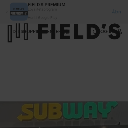
CCookie-styringspanel
FIELD'S PREMIUM
Loyalitetsprogram
Åbn
Hent i Google Play
DIT SHOPPINGCENTER
LOG IND