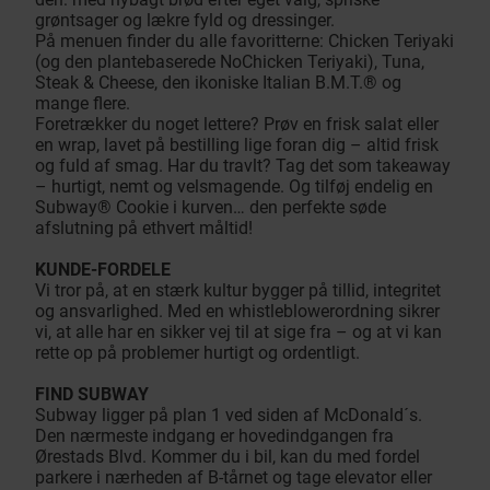
grøntsager og lækre fyld og dressinger.
På menuen finder du alle favoritterne: Chicken Teriyaki
(og den plantebaserede NoChicken Teriyaki), Tuna,
Steak & Cheese, den ikoniske Italian B.M.T.® og
mange flere.
Foretrækker du noget lettere? Prøv en frisk salat eller
en wrap, lavet på bestilling lige foran dig – altid frisk
og fuld af smag. Har du travlt? Tag det som takeaway
– hurtigt, nemt og velsmagende. Og tilføj endelig en
Subway® Cookie i kurven… den perfekte søde
afslutning på ethvert måltid!
KUNDE-FORDELE
Vi tror på, at en stærk kultur bygger på tillid, integritet
og ansvarlighed. Med en whistleblowerordning sikrer
vi, at alle har en sikker vej til at sige fra – og at vi kan
rette op på problemer hurtigt og ordentligt.​​​​‌ ‍ ​‍​‍‌‍ ‌ ​‍‌‍‍‌‌‍‌ ‌‍‍‌‌‍ ‍​‍​‍​ ‍‍​‍​‍‌ ​ ‌‍​‌‌‍ ‍‌‍‍‌‌ ‌​‌ ‍‌​‍ ‍‌‍‍‌‌‍ ​‍​‍​‍ ​​‍​‍‌‍‍​‌ ​‍‌‍‌‌‌‍‌‍​‍​‍​ ‍‍​‍​‍‌‍‍​‌ ‌​‌ ‌​‌ ​​‌ ​ ​ ‍‍​‍ ​‍ ‌‍ ‍‌‍ ‌ ​‍‌‍‌​‌‍‍‌‌‍​ ​‍ ‌‌‍​‍‌‍‍‌‌ ‌​‌‍‌‌‌ ​ ​‍ ‌‌‍‌ ‌ ​‍‌‍ ‌ ‌‌‌ ​​​‍ ‌‌ ​ ‌ ‌​‌ ‌‌‌‍‌​‌‍‍‌‌‍ ​‍ ‍‌ ‌‍‌‍‌‌‌ ​‍‌‍​ ‌‍‌‌‌‍ ​​‍ ‍‌‍​‌‌ ​​‌ ​​​‍ ‌‍‍‌‌‍ ‍‌ ‌​‌‍‌‌‌‍ ‍‌ ‌​​‍ ‌‍‌‌‌‍‌​‌‍‍‌‌ ‌​​‍ ‌‍ ‌‌‍ ‌‍‌​‌‍‌‌​ ‌‌ ​​‌ ​‍‌‍‌‌‌ ​ ‌‍‌‌‌‍ ‍‌ ‌​‌‍​‌‌ ‌​‌‍‍‌‌‍ ‌‍ ‍​ ‍ ‌‍‍‌‌‍‌​​ ‌​ ‌‍​ ‌​‌‍‌​‌‍​‍​ ​‌‌‍​ ​ ​ ‌‍​‌​‍ ‌‌‍‌‌​ ‍​​ ‍‌​ ​‍​‍ ‌​ ‌​​ ‌‍​ ‌‍‌‍​ ​‍ ‌​ ‍​​ ​‌​ ​ ‌‍‌‍​‍ ‌​ ‌‍‌‍​ ​ ​ ​ ​​​ ​​​ ‌ ​ ‌‌​ ​‌‌‍​ ​ ‍​‌‍‌‍​ ‍​​ ‍ ‌ ‌​‌ ‍‌‌ ​​‌‍‌‌​ ‌‌‍‌‌‌‍‌​‌‍‍‌‌ ‌​‌‍ ‌ ​‍‌‍‍‌‌‍​‌‌‍ ​​ ‍ ‌ ​​‌‍​‌‌ ‌​‌‍‍​​ ‌‌‍​ ‌‍ ‌‍ ‍‌ ‌​‌‍‌‌‌‍ ‍‌ ‌​​‍‌‌​ ‌‌‌​​‍‌‌ ‌‍‍ ‌‍‌‌‌ ‍‌​‍‌‌​ ​ ‌​‌​​‍‌‌​ ​ ‌​‌​​‍‌‌​ ​‍​ ​‍‌‍‌​‌‍​‌​‍‌‌​ ​‍​ ​‍​‍‌‌​ ‌‌‌​‌​​‍ ‍‌ ‌‍‌‍​‌‌‍ ​‌ ‌‌‌‍‌‌​‍ ‍‌ ‌‍‌‍​‌‌‍ ​‌ ‌‌‌‍‌‌​‍‌‌​ ‌‌‌​​‍‌‌ ‌‍‍ ‌‍‌‌‌ ‍‌​‍‌‌​ ​ ‌​‌​​‍‌‌​ ​ ‌​‌​​‍‌‌​ ​‍​ ​‍​ ‍‌​ ‍​‌‍‌‌​ ‍‌‌‍​ ​ ‍‌​ ​‍‌‍​‌​ ‌‌​ ​ ​ ‌​​ ‍‌​‍‌‌​ ​‍​ ​‍​‍‌‌​ ‌‌‌​‌​​‍ ‍‌‍​ ‌‍‍​‌‍‍‌‌‍ ​‌‍‌​‌ ​‍‌‍‌‌‌‍ ‍​‍‌‌​ ‌‌‌​​‍‌‌ ‌‍‍ ‌‍‌‌‌ ‍‌​‍‌‌​ ​ ‌​‌​​‍‌‌​ ​ ‌​‌​​‍‌‌​ ​‍​ ​‍‌‍​‌‌‍​ ​ ‌‍​ ‍‌​ ‌ ​ ​‍‌‍​ ​ ​‍‌‍​‌‌‍​‍​ ​‌​ ‍​​‍‌‌​ ​‍​ ​‍​‍‌‌​ ‌‌‌​‌​​‍ ‍‌ ‌​‌‍‌‌‌ ‍​‌ ‌​​ ‌‍​‍‌‍​‌‌ ​ ‌‍‌‌‌‌‌‌‌ ​‍‌‍ ​​ ‌‌‍‍​‌ ‌​‌ ‌​‌ ​​‌ ​ ​‍‌‌​ ​ ‌​​‌​‍‌‌​ ​‍‌​‌‍​‍‌‌​ ​‍‌​‌‍‌‍ ‍‌‍ ‌ ​‍‌‍‌​‌‍‍‌‌‍​ ​‍ ‌‌‍​‍‌‍‍‌‌ ‌​‌‍‌‌‌ ​ ​‍ ‌‌‍‌ ‌ ​‍‌‍ ‌ ‌‌‌ ​​​‍ ‌‌ ​ ‌ ‌​‌ ‌‌‌‍‌​‌‍‍‌‌‍ ​‍ ‍‌ ‌‍‌‍‌‌‌ ​‍‌‍​ ‌‍‌‌‌‍ ​​‍ ‍‌‍​‌‌ ​​‌ ​​​‍‌‍‌‍‍‌‌‍‌​​ ‌​ ‌‍​ ‌​‌‍‌​‌‍​‍​ ​‌‌‍​ ​ ​ ‌‍​‌​‍ ‌‌‍‌‌​ ‍​​ ‍‌​ ​‍​‍ ‌​ ‌​​ ‌‍​ ‌‍‌‍​ ​‍ ‌​ ‍​​ ​‌​ ​ ‌‍‌‍​‍ ‌​ ‌‍‌‍​ ​ ​ ​ ​​​ ​​​ ‌ ​ ‌‌​ ​‌‌‍​ ​ ‍​‌‍‌‍​ ‍​​‍‌‍‌ ‌​‌ ‍‌‌ ​​‌‍‌‌​ ‌‌‍‌‌‌‍‌​‌‍‍‌‌ ‌​‌‍ ‌ ​‍‌‍‍‌‌‍​‌‌‍ ​​‍‌‍‌ ​​‌‍​‌‌ ‌​‌‍‍​​ ‌‌‍​ ‌‍ ‌‍ ‍‌ ‌​‌‍‌‌‌‍ ‍‌ ‌​​‍‌‌​ ‌‌‌​​‍‌‌ ‌‍‍ ‌‍‌‌‌ ‍‌​‍‌‌​ ​ ‌​‌​​‍‌‌​ ​ ‌​‌​​‍‌‌​ ​‍​ ​‍‌‍‌​‌‍​‌​‍‌‌​ ​‍​ ​‍​‍‌‌​ ‌‌‌​‌​​‍ ‍‌ ‌‍‌‍​‌‌‍ ​‌ ‌‌‌‍‌‌​‍ ‍‌ ‌‍‌‍​‌‌‍ ​‌ ‌‌‌‍‌‌​‍‌‌​ ‌‌‌​​‍‌‌ ‌‍‍ ‌‍‌‌‌ ‍‌​‍‌‌​ ​ ‌​‌​​‍‌‌​ ​ ‌​‌​​‍‌‌​ ​‍​ ​‍​ ‍‌​ ‍​‌‍‌‌​ ‍‌‌‍​ ​ ‍‌​ ​‍‌‍​‌​ ‌‌​ ​ ​ ‌​​ ‍‌​‍‌‌​ ​‍​ ​‍​‍‌‌​ ‌‌‌​‌​​‍ ‍‌‍​ ‌‍‍​‌‍‍‌‌‍ ​‌‍‌​‌ ​‍‌‍‌‌‌‍ ‍​‍‌‌​ ‌‌‌​​‍‌‌ ‌‍‍ ‌‍‌‌‌ ‍‌​‍‌‌​ ​ ‌​‌​​‍‌‌​ ​ ‌​‌​​‍‌‌​ ​‍​ ​‍‌‍​‌‌‍​ ​ ‌‍​ ‍‌​ ‌ ​ ​‍‌‍​ ​ ​‍‌‍​‌‌‍​‍​ ​‌​ ‍​​‍‌‌​ ​‍​ ​‍​‍‌‌​ ‌‌‌​‌​​‍ ‍‌ ‌​‌‍‌‌‌ ‍​‌ ‌​​‍‌‍‌ ​​‌‍‌‌‌ ​‍‌ ​ ‌ ​​‌‍‌‌‌‍​ ‌ ‌​‌‍‍‌‌ ‌‍‌‍‌‌​ ‌‌ ​​‌ ‌‌‌‍​‍‌‍ ​‌‍‍‌‌ ​ ‌‍‍​‌‍‌‌‌‍‌​​‍​‍‌ ‌
FIND SUBWAY
Subway ligger på plan 1 ved siden af McDonald´s.
Den nærmeste indgang er hovedindgangen fra
Ørestads Blvd. Kommer du i bil, kan du med fordel
parkere i nærheden af B-tårnet og tage elevator eller