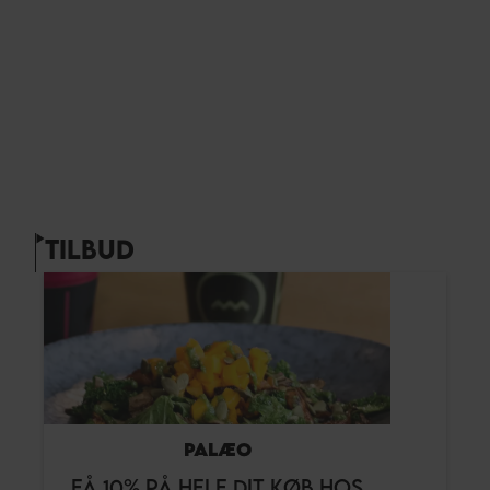
TILBUD
PALÆO
FÅ 10% PÅ HELE DIT KØB HOS