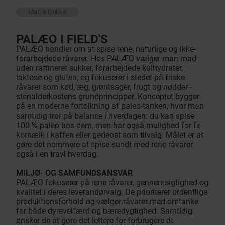
Mad & Drikke
PALÆO I FIELD'S
PALÆO handler om at spise rene, naturlige og ikke-
forarbejdede råvarer. Hos PALÆO vælger man mad
uden raffineret sukker, forarbejdede kulhydrater,
laktose og gluten, og fokuserer i stedet på friske
råvarer som kød, æg, grøntsager, frugt og nødder -
stenalderkostens grundprincipper. Konceptet bygger
på en moderne fortolkning af paleo-tanken, hvor man
samtidig tror på balance i hverdagen: du kan spise
100 % paleo hos dem, men har også mulighed for fx
komælk i kaffen eller gedeost som tilvalg. Målet er at
gøre det nemmere at spise sundt med rene råvarer
også i en travl hverdag.
MILJØ- OG SAMFUNDSANSVAR
PALÆO fokuserer på rene råvarer, gennemsigtighed og
kvalitet i deres leverandørvalg. De prioriterer ordentlige
produktionsforhold og vælger råvarer med omtanke
for både dyrevelfærd og bæredygtighed. Samtidig
ønsker de at gøre det lettere for forbrugere at