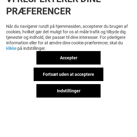
PRÆFERENCER
SE FLERE? DISSE KUNNE MÅSKE OGSÅ
HAVE INTERESSE
Når du navigerer rundt på hjemmesiden, accepterer du brugen af
cookies, hvilket gør det muligt for os at måle trafik og tilbyde dig
tjenester og indhold, der passer til dine interesser. For yderligere
information eller for at ændre dine cookie-præferencer, skal du
klikke
på indstillinger.
Accepter
Fortsæt uden at acceptere
Indstillinger
PLEASURE FOOD JAPAN
ESPRESSO HOU
Åbent
Åbent