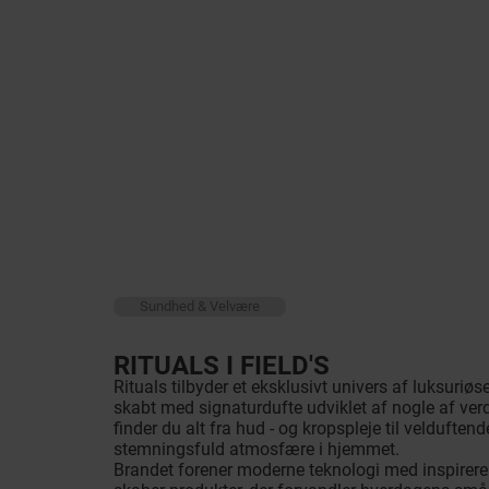
Sundhed & Velvære
RITUALS I FIELD'S
Rituals tilbyder et eksklusivt univers af luksuriøs
skabt med signaturdufte udviklet af nogle af ver
finder du alt fra hud - og kropspleje til velduften
stemningsfuld atmosfære i hjemmet.
Brandet forener moderne teknologi med inspireren