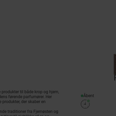
e produkter til både krop og hjem,
Åbent
dens førende parfumører. Her
de produkter, der skaber en
de traditioner fra Fjernøsten og