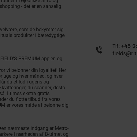
tiner til øjeblikke af ro og
shopping - det er en sanselig
e velvære, som de bekymrer sig
Rituals produkter i bæredygtige
Tlf: +45 2
fields@ri
s i FIELD'S PREMIUM app'en og
r vi belønner din loyalitet! Her
ver uge og hver måned, og hver
 får du ét lod i ugens og
 kvitteringer, du scanner, desto
så 1 times ekstra gratis
er du flotte tilbud fra vores
M er vores måde at belønne dig
. Den nærmeste indgang er Metro-
arkere i nærheden af B-tårnet og