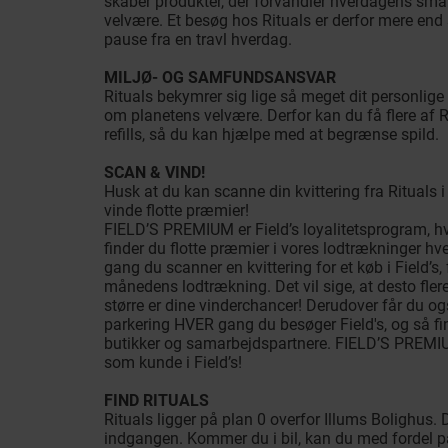
skaber produkter, der forvandler hverdagens små ru
velvære. Et besøg hos Rituals er derfor mere end 
pause fra en travl hverdag.
MILJØ- OG SAMFUNDSANSVAR
Rituals bekymrer sig lige så meget dit personlig
om planetens velvære. Derfor kan du få flere af 
refills, så du kan hjælpe med at begrænse spild.
SCAN & VIND!
Husk at du kan scanne din kvittering fra Ritual
vinde flotte præmier!
FIELD’S PREMIUM er Field’s loyalitetsprogram, hvo
finder du flotte præmier i vores lodtrækninger h
gang du scanner en kvittering for et køb i Field’s,
månedens lodtrækning. Det vil sige, at desto flere
større er dine vinderchancer! Derudover får du og
parkering HVER gang du besøger Field's, og så find
butikker og samarbejdspartnere. FIELD’S PREMIU
som kunde i Field’s!
FIND RITUALS
Rituals ligger på plan 0 overfor Illums Bolighus
indgangen. Kommer du i bil, kan du med fordel p