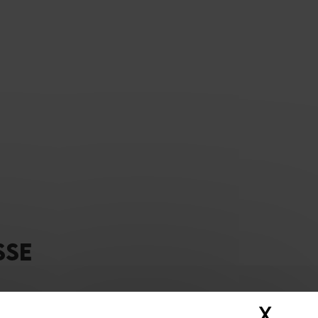
SSE
X