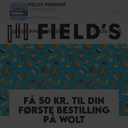
CCookie-styringspanel
FIELD'S PREMIUM
Loyalitetsprogram
Åbn
Hent i Google Play
DIT SHOPPINGCENTER
LOG IND
FÅ 50 KR. TIL DIN
FØRSTE BESTILLING
PÅ WOLT