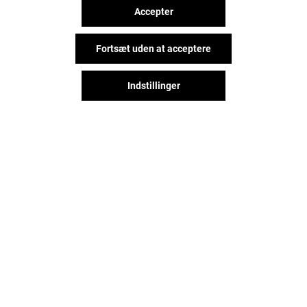
Accepter
Fortsæt uden at acceptere
Indstillinger
Det sjove behøver ikke stoppe,
når du forlader Field's, lad os
holde kontakt via sociale