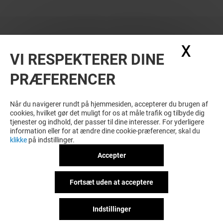
X
Skju
VI RESPEKTERER DINE
TILBUD
PRÆFERENCER
Når du navigerer rundt på hjemmesiden, accepterer du brugen af
cookies, hvilket gør det muligt for os at måle trafik og tilbyde dig
tjenester og indhold, der passer til dine interesser. For yderligere
information eller for at ændre dine cookie-præferencer, skal du
klikke
på indstillinger.
Accepter
FIELD'S INFORMATION
Fortsæt uden at acceptere
VANDPISTOL SOMMERFERIE
BØRNEPAS
Indstillinger
Gyldig fra 23/06/26 til 09/08/26