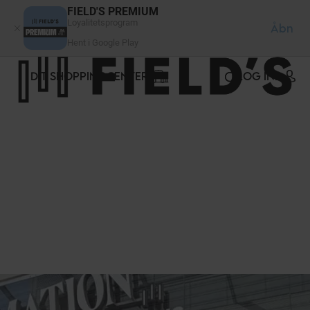
CCookie-styringspanel
FIELD'S PREMIUM
Loyalitetsprogram
Åbn
Hent i Google Play
DIT SHOPPINGCENTER
LOG IND