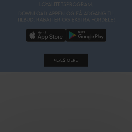
LOYALITETSPROGRAM.
DOWNLOAD APPEN OG FÅ ADGANG TIL
TILBUD, RABATTER OG EKSTRA FORDELE!
LÆS MERE