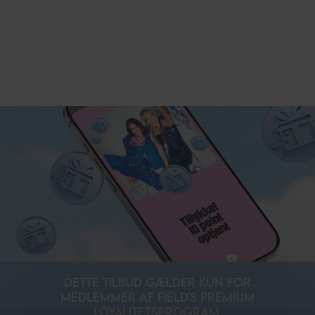
DETTE TILBUD GÆLDER KUN FOR
MEDLEMMER AF FIELD'S PREMIUM
LOYALITETSPROGRAM.