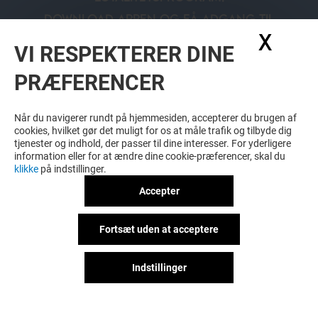
DOWNLOAD APPEN OG FÅ ADGANG TIL
TILBUD, RABATTER OG EKSTRA FORDELE!
X
Skju
VI RESPEKTERER DINE
PRÆFERENCER
Når du navigerer rundt på hjemmesiden, accepterer du brugen af
cookies, hvilket gør det muligt for os at måle trafik og tilbyde dig
LÆS MERE
tjenester og indhold, der passer til dine interesser. For yderligere
information eller for at ændre dine cookie-præferencer, skal du
klikke
på indstillinger.
Accepter
Fortsæt uden at acceptere
Indstillinger