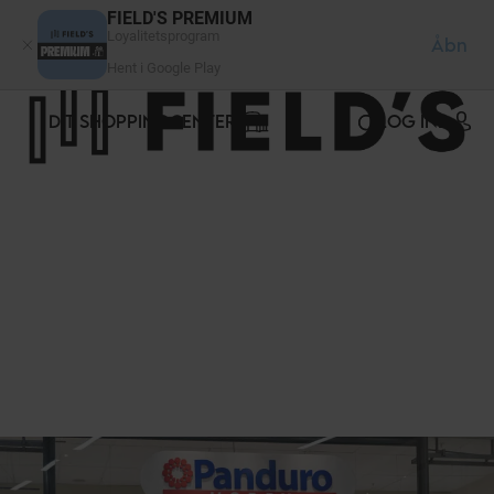
CCookie-styringspanel
FIELD'S PREMIUM
Loyalitetsprogram
Åbn
Hent i Google Play
DIT SHOPPINGCENTER
LOG IND