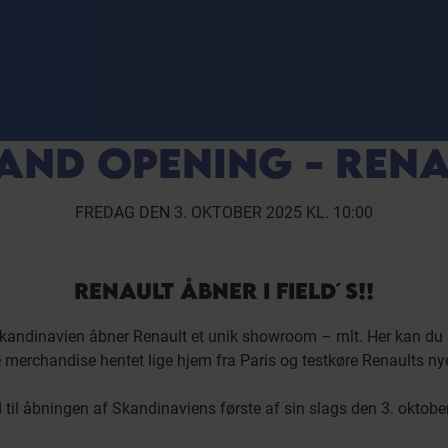
AND OPENING - RENA
FREDAG DEN 3. OKTOBER 2025 KL. 10:00
RENAULT ÅBNER I FIELD´S!!
Skandinavien åbner Renault et unik showroom – rnlt. Her kan du 
e merchandise hentet lige hjem fra Paris og testkøre Renaults nyes
il åbningen af Skandinaviens første af sin slags den 3. oktober 