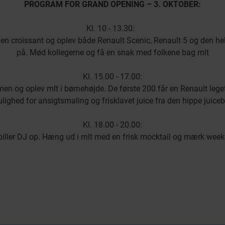
PROGRAM FOR GRAND OPENING – 3. OKTOBER:
Kl. 10 - 13.30:
og en croissant og oplev både Renault Scenic, Renault 5 og den hel
på. Mød kollegerne og få en snak med folkene bag rnlt
Kl. 15.00 - 17.00:
n og oplev rnlt i børnehøjde. De første 200 får en Renault leget
lighed for ansigtsmaling og frisklavet juice fra den hippe juice
Kl. 18.00 - 20.00:
piller DJ op. Hæng ud i rnlt med en frisk mocktail og mærk wee