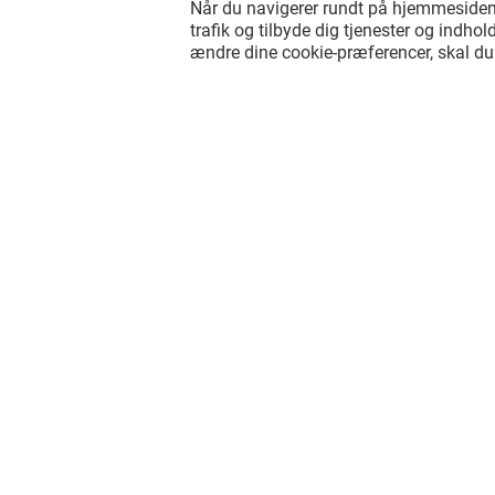
Når du navigerer rundt på hjemmesiden, 
trafik og tilbyde dig tjenester og indhold
ændre dine cookie-præferencer, skal d
Det sjove behøver ikke stoppe, når d
forlader Field's, lad os holde kontakt
via sociale netværk!