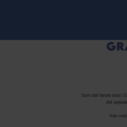
GR
Som det første sted i 
det sejest
Vær med t