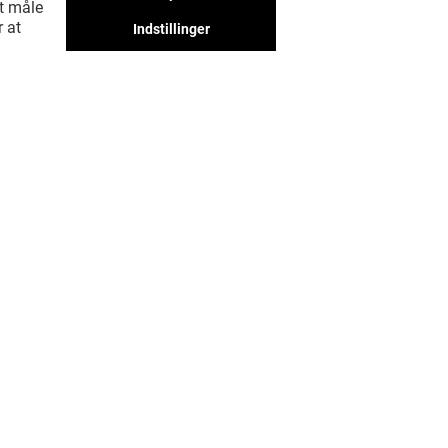
at måle
r at
Indstillinger