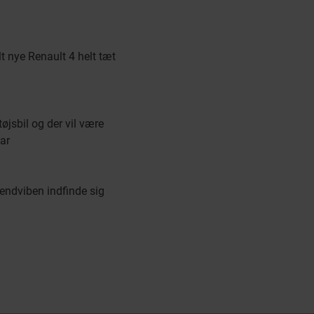
t nye Renault 4 helt tæt
øjsbil og der vil være
bar
kendviben indfinde sig