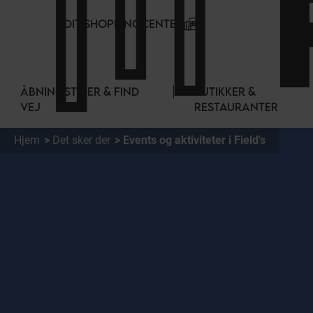
CCookie-styringspanel
DIT SHOPPINGCENTER
ÅBNINGSTIDER & FIND
BUTIKKER &
VEJ
RESTAURANTER
Hjem
Det sker der
Events og aktiviteter i Field's