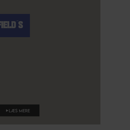
FIELD´S
LÆS MERE