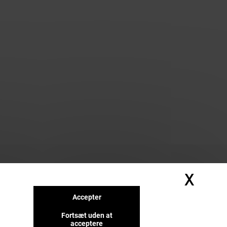
X
Skju
Accepter
Fortsæt uden at
acceptere