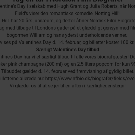
entine's Day i selskab med Hugh Grant og Julia Roberts, når Nord
Field's viser den romantiske komedie 'Notting Hill'!
 Hill' har 20 års jubilæum, og derfor åbner Nordisk Film Biografe
ag med tilbage til Londons gader på et glædeligt gensyn med fi
bogormen William og hans yderst underholdende venner.
vises på Valentine's Day d. 14. februar, og billetter koster 100 kr. 
Særligt Valentine's Day tilbud
tine's Day har vi et særligt tilbud til alle vores biografgæster!
sker pink champagne (200 ml) og en 2,5 liters popcorn for kun 99
Tilbuddet gælder d. 14. februar ved fremvisning af gyldig billet.
illetterne allerede nu:
https://www.nfbio.dk/biografer/fields/ev
Vi glæder os til at se jer til en aften i kærlighedenstegn!