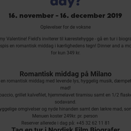
day?
16. november - 16. december 2019
Oplevelser for de voksne
my Valentine! Field's inviterer til kærestehygge - gå en tur i biogr
 spis en romantisk middag i kærlighedens tegn! Dinner and a mo
for kun 349 kr.
Romantisk middag på Milano
l en romantisk middag med levende lys, hyggelig musik, dæmpet
mad!
ccio, grillet kalvefilet, hjemmelavet tiramisu samt en 1/2 flask
sodavand.
 hyggelige omgivelser og nyde hinanden samt den lækre mad, som v
Menuen koster 249kr. pr. person
Reserver allerede i dag på: +45 32 62 11 81
Tag en tur i Nordisk Film Biografer