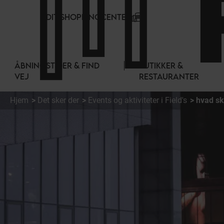
CCookie-styringspanel
DIT SHOPPINGCENTER
ÅBNINGSTIDER & FIND
BUTIKKER &
VEJ
RESTAURANTER
Hjem
Det sker der
Events og aktiviteter i Field's
hvad sk