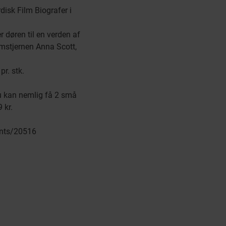
isk Film Biografer i
r døren til en verden af
lmstjernen Anna Scott,
pr. stk.
 Du kan nemlig få 2 små
 kr.
ents/20516