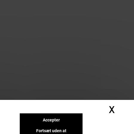
X
Skju
Accepter
Fortsæt uden at