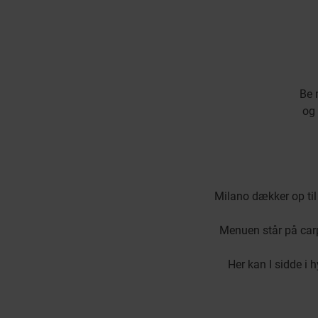
Be 
og
Milano dækker op ti
Menuen står på carpa
Her kan I sidde i