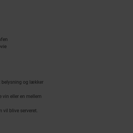
afen
vie
 belysning og lækker
e vin eller en mellem
il blive serveret.