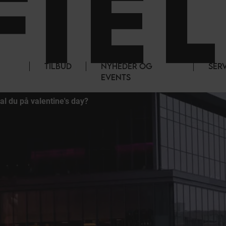
TILBUD
NYHEDER OG
SER
EVENTS
al du på valentine's day?