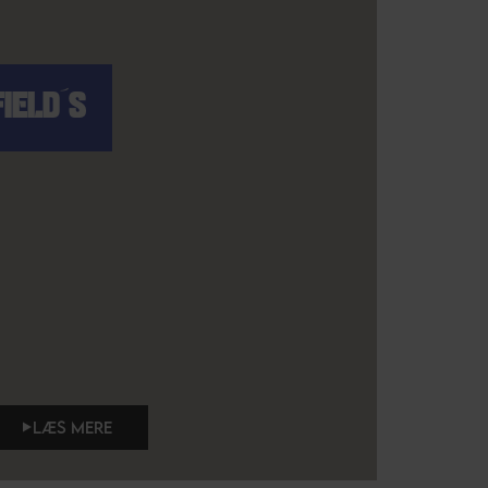
FIELD´S
LÆS MERE