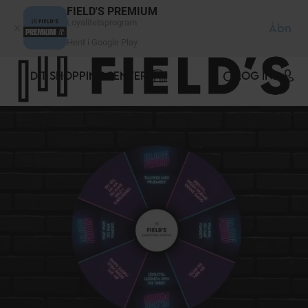
CCookie-styringspanel
FIELD'S PREMIUM
Loyalitetsprogram
Åbn
Hent i Google Play
DIT SHOPPINGCENTER
LOG IND