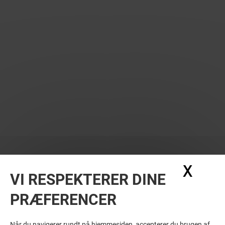
X
Skju
VI RESPEKTERER DINE
PRÆFERENCER
Når du navigerer rundt på hjemmesiden, accepterer du brugen af