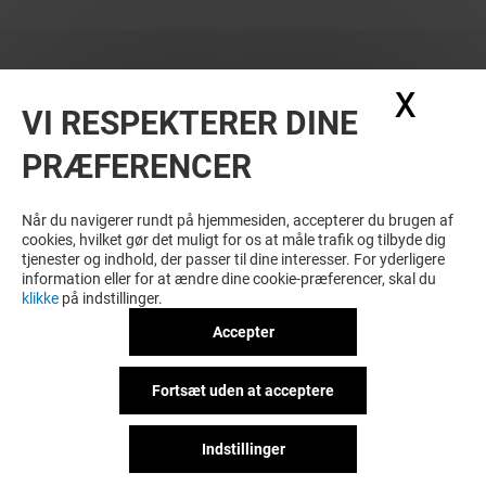
X
Skju
VI RESPEKTERER DINE
PRÆFERENCER
Når du navigerer rundt på hjemmesiden, accepterer du brugen af
cookies, hvilket gør det muligt for os at måle trafik og tilbyde dig
tjenester og indhold, der passer til dine interesser. For yderligere
information eller for at ændre dine cookie-præferencer, skal du
klikke
på indstillinger.
Accepter
Fortsæt uden at acceptere
Indstillinger