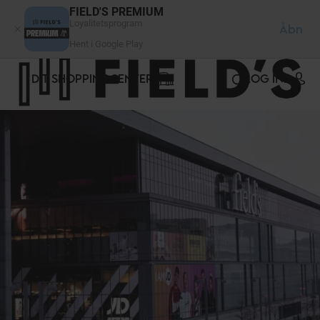
CCookie-styringspanel
FIELD'S PREMIUM
Loyalitetsprogram
Åbn
Hent i Google Play
DIT SHOPPINGCENTER
LOG IND