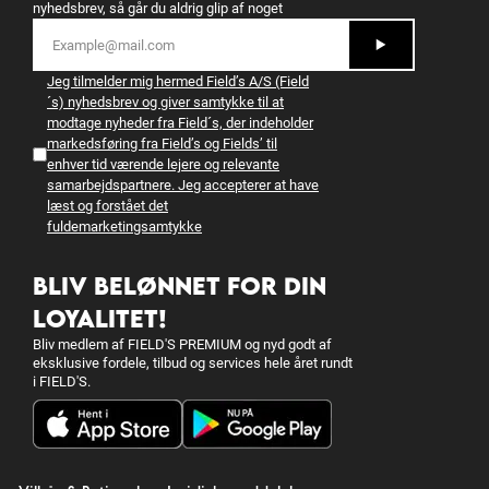
nyhedsbrev, så går du aldrig glip af noget
Jeg tilmelder mig hermed Field’s A/S (Field
´s) nyhedsbrev og giver samtykke til at
modtage nyheder fra Field´s, der indeholder
markedsføring fra Field’s og Fields’ til
enhver tid værende lejere og relevante
samarbejdspartnere. Jeg accepterer at have
læst og forstået det
fulde
marketingsamtykke
BLIV BELØNNET FOR DIN
LOYALITET!
Bliv medlem af FIELD'S PREMIUM og nyd godt af
eksklusive fordele, tilbud og services hele året rundt
i FIELD'S.