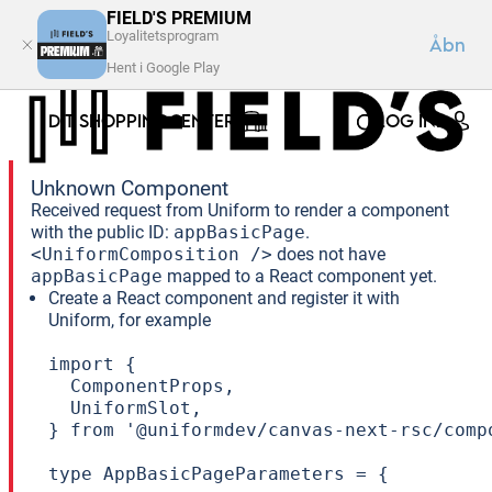
FIELD'S PREMIUM
Loyalitetsprogram
Åbn
Hent i Google Play
DIT SHOPPINGCENTER
LOG IND
Unknown Component
Received request from Uniform to render a component
with the public ID:
appBasicPage
.
<UniformComposition />
does not have
appBasicPage
mapped to a React component yet.
Create a React component and register it with
Uniform, for example
import {

  ComponentProps,

  UniformSlot,

} from '@uniformdev/canvas-next-rsc/compo
type AppBasicPageParameters = {
