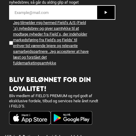
nyhedsbrev, så går du aldrig glip af noget
Jeg tilmelder mig hermed Field’s A/S (Field
´s) nyhedsbrev og giver samtykke til at
modtage nyheder fra Field´s, der indeholder
markedsføring fra Field’s og Fields’ til
enhver tid værende lejere og relevante
samarbejdspartnere. Jeg accepterer at have
læst og forstået det
fulde
marketingsamtykke
BLIV BELØNNET FOR DIN
LOYALITET!
Bliv medlem af FIELD'S PREMIUM og nyd godt af
eksklusive fordele, tilbud og services hele året rundt
i FIELD'S.