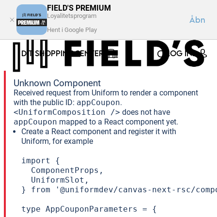
FIELD'S PREMIUM
Loyalitetsprogram
Åbn
Hent i Google Play
DIT SHOPPINGCENTER
LOG IND
Unknown Component
Received request from Uniform to render a component
with the public ID:
appCoupon
.
<UniformComposition />
does not have
appCoupon
mapped to a React component yet.
Create a React component and register it with
Uniform, for example
import {

  ComponentProps,

  UniformSlot,

} from '@uniformdev/canvas-next-rsc/compo
type AppCouponParameters = {
