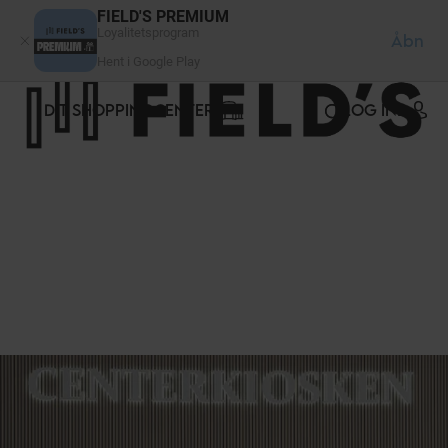
CCookie-styringspanel
FIELD'S PREMIUM
Loyalitetsprogram
Åbn
Hent i Google Play
DIT SHOPPINGCENTER
LOG IND