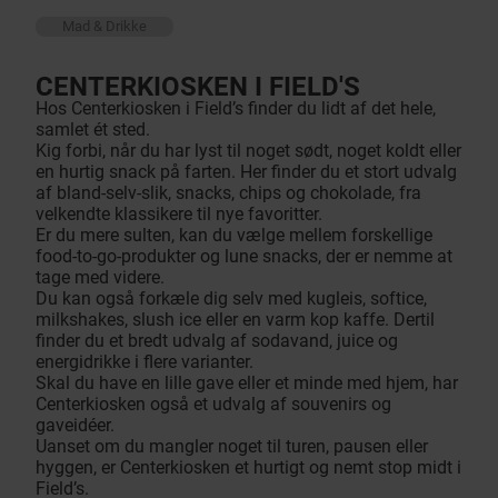
Mad & Drikke
CENTERKIOSKEN I FIELD'S
Hos Centerkiosken i Field’s finder du lidt af det hele,
samlet ét sted.
Kig forbi, når du har lyst til noget sødt, noget koldt eller
en hurtig snack på farten. Her finder du et stort udvalg
af bland-selv-slik, snacks, chips og chokolade, fra
velkendte klassikere til nye favoritter.
Er du mere sulten, kan du vælge mellem forskellige
food-to-go-produkter og lune snacks, der er nemme at
tage med videre.
Du kan også forkæle dig selv med kugleis, softice,
milkshakes, slush ice eller en varm kop kaffe. Dertil
finder du et bredt udvalg af sodavand, juice og
energidrikke i flere varianter.
Skal du have en lille gave eller et minde med hjem, har
Centerkiosken også et udvalg af souvenirs og
gaveidéer.
Uanset om du mangler noget til turen, pausen eller
hyggen, er Centerkiosken et hurtigt og nemt stop midt i
Field’s.