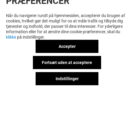
PRÆFERENCER
SE FLERE? DISSE KUNNE MÅSKE OGSÅ
HAVE INTERESSE
Når du navigerer rundt på hjemmesiden, accepterer du brugen af
cookies, hvilket gør det muligt for os at måle trafik og tilbyde dig
tjenester og indhold, der passer til dine interesser. For yderligere
information eller for at ændre dine cookie-præferencer, skal du
klikke
på indstillinger.
Accepter
Fortsæt uden at acceptere
Indstillinger
MAGASIN MAD & VIN
FIVE GUYS
Lukket
Lukket