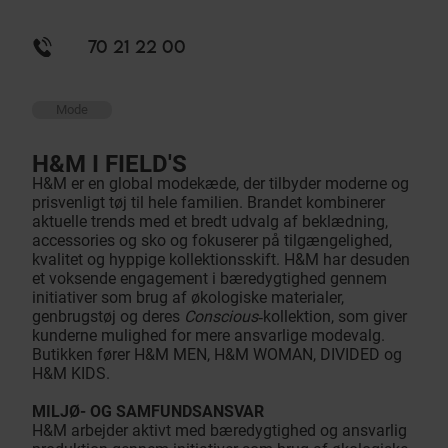
70 21 22 00
Mode
H&M I FIELD'S
H&M er en global modekæde, der tilbyder moderne og
prisvenligt tøj til hele familien. Brandet kombinerer
aktuelle trends med et bredt udvalg af beklædning,
accessories og sko og fokuserer på tilgængelighed,
kvalitet og hyppige kollektionsskift. H&M har desuden
et voksende engagement i bæredygtighed gennem
initiativer som brug af økologiske materialer,
genbrugstøj og deres
Conscious
‑kollektion, som giver
kunderne mulighed for mere ansvarlige modevalg.
Butikken fører H&M MEN, H&M WOMAN, DIVIDED og
H&M KIDS.
MILJØ- OG SAMFUNDSANSVAR
H&M arbejder aktivt med bæredygtighed og ansvarlig