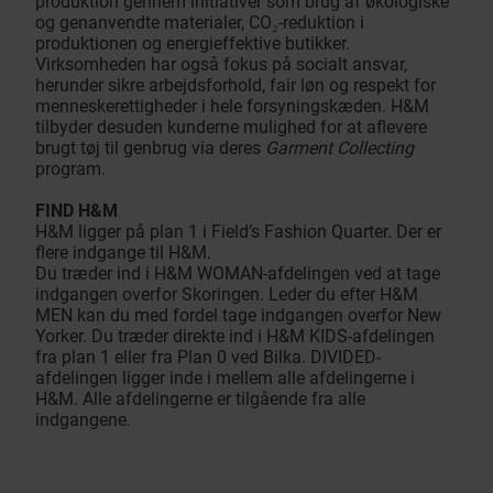
produktion gennem initiativer som brug af økologiske
og genanvendte materialer, CO₂-reduktion i
produktionen og energieffektive butikker.
Virksomheden har også fokus på socialt ansvar,
herunder sikre arbejdsforhold, fair løn og respekt for
menneskerettigheder i hele forsyningskæden. H&M
tilbyder desuden kunderne mulighed for at aflevere
brugt tøj til genbrug via deres
Garment Collecting
program.
FIND H&M
H&M ligger på plan 1 i Field’s Fashion Quarter. Der er
flere indgange til H&M.
Du træder ind i H&M WOMAN-afdelingen ved at tage
indgangen overfor Skoringen. Leder du efter H&M
MEN kan du med fordel tage indgangen overfor New
Yorker. Du træder direkte ind i H&M KIDS-afdelingen
fra plan 1 eller fra Plan 0 ved Bilka. DIVIDED-
afdelingen ligger inde i mellem alle afdelingerne i
H&M. Alle afdelingerne er tilgående fra alle
indgangene.