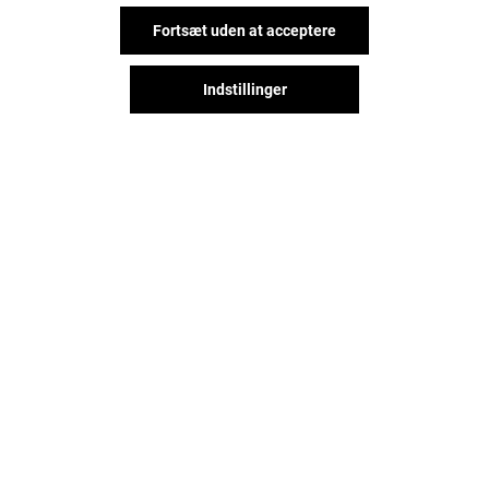
Fortsæt uden at acceptere
Indstillinger
NAME IT
ONLY
Åbent
Åbent
Det sjove behøver ikke stoppe,
når du forlader Field's, lad os
holde kontakt via sociale
netværk!