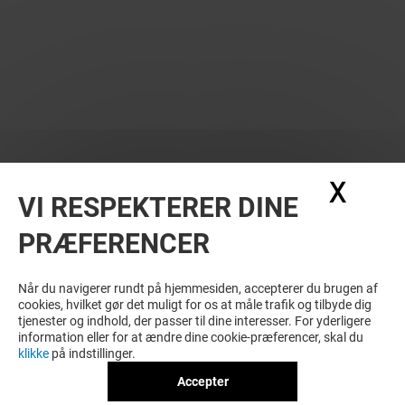
X
Skju
VI RESPEKTERER DINE
PRÆFERENCER
SE FLERE? DISSE KUNNE MÅSKE OGSÅ
HAVE INTERESSE
Når du navigerer rundt på hjemmesiden, accepterer du brugen af
cookies, hvilket gør det muligt for os at måle trafik og tilbyde dig
tjenester og indhold, der passer til dine interesser. For yderligere
information eller for at ændre dine cookie-præferencer, skal du
klikke
på indstillinger.
Accepter