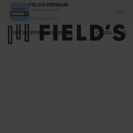
CCookie-styringspanel
FIELD'S PREMIUM
Loyalitetsprogram
Åbn
Hent i Google Play
DIT SHOPPINGCENTER
LOG IND